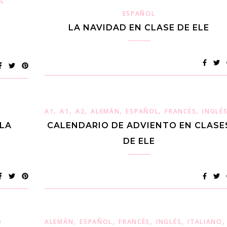
L
ESPAÑOL
LA NAVIDAD EN CLASE DE ELE
,
,
,
,
,
,
A1
A1
A2
ALEMÁN
ESPAÑOL
FRANCÉS
INGLÉ
LLA
CALENDARIO DE ADVIENTO EN CLASE
DE ELE
,
,
,
,
O
ALEMÁN
ESPAÑOL
FRANCÉS
INGLÉS
ITALIANO