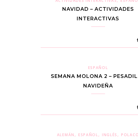
,
ACTIVIDADES INTERACTIVAS
ESPAÑO
NAVIDAD – ACTIVIDADES
INTERACTIVAS
ESPAÑOL
SEMANA MOLONA 2 – PESADI
NAVIDEÑA
,
,
,
ALEMÁN
ESPAÑOL
INGLÉS
POLAC