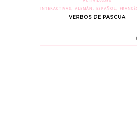
ACTIVIDADES
,
,
,
INTERACTIVAS
ALEMÁN
ESPAÑOL
FRANCÉ
VERBOS DE PASCUA