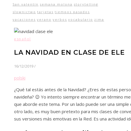
San valentín
semana molona
storytelling
słownictwo
tarjetas
tiempos pasados
vacaciones
verano
verbos
vocabulario
zima
español
LA NAVIDAD EN CLASE DE ELE
16/12/2019
/
polski
¿Qué tal estás antes de la Navidad? ¿Eres de estas person
navideña? 😉 Yo intento siempre encontrar un término med
que aborde este tema. Por un lado puede ser una simple d
otro lado, es muy buen pretexto para mis clases de conver
sus versiones más emotivas en la Red. Es una actividad id