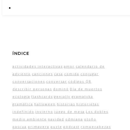
ÍNDICE
actividades interactivas
amor
calendario de
adviento
canciones
casa
comida
conjugar
conversaciones
conversar
códigos QR
describir personas
dominó
Día de muertos
ecología
flashcards
genially
gramatyka
gramática
halloween
historias
historietas
indefinido
invierno
juego de mesa
Los dobles
medio ambiente
navidad
odmiana
otoño
pascua
primavera
puzle
pódcast
rompecabezas