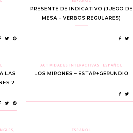
L
ESPAÑOL
–
PRESENTE DE INDICATIVO (JUEGO DE
MESA – VERBOS REGULARES)
,
L
ACTIVIDADES INTERACTIVAS
ESPAÑOL
A LAS
LOS MIRONES – ESTAR+GERUNDIO
NES 2
,
,
INGLÉS
ITALIANO
POLACO
ESPAÑOL