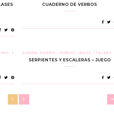
LASES
CUADERNO DE VERBOS
,
,
,
,
,
LIANO
POLACO
ALEMÁN
ESPAÑOL
FRANCÉS
INGLÉS
ITALIANO
SERPIENTES Y ESCALERAS – JUEGO
1
2