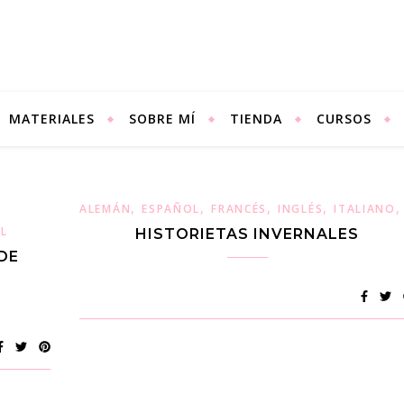
MATERIALES
SOBRE MÍ
TIENDA
CURSOS
,
,
,
,
ALEMÁN
ESPAÑOL
FRANCÉS
INGLÉS
ITALIANO
L
HISTORIETAS INVERNALES
DE