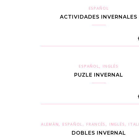
ESPAÑOL
ACTIVIDADES INVERNALES
,
ESPAÑOL
INGLÉS
PUZLE INVERNAL
,
,
,
,
ALEMÁN
ESPAÑOL
FRANCÉS
INGLÉS
ITA
DOBLES INVERNAL