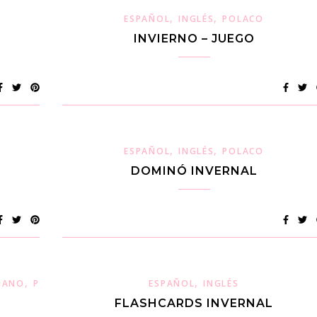
,
,
ESPAÑOL
INGLÉS
POLACO
INVIERNO – JUEGO
,
,
ESPAÑOL
INGLÉS
POLACO
DOMINÓ INVERNAL
,
,
LIANO
POLACO
ESPAÑOL
INGLÉS
FLASHCARDS INVERNAL