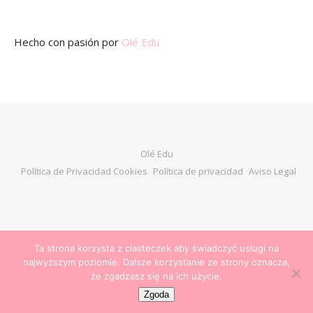
Hecho con pasión
por
Olé Edu
Olé Edu
Política de Privacidad Cookies
Política de privacidad
Aviso Legal
Ta strona korzysta z ciasteczek aby świadczyć usługi na
najwyższym poziomie. Dalsze korzystanie ze strony oznacza,
że zgadzasz się na ich użycie.
Zgoda