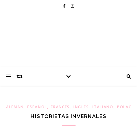
,
,
,
,
,
ALEMÁN
ESPAÑOL
FRANCÉS
INGLÉS
ITALIANO
POLACO
HISTORIETAS INVERNALES