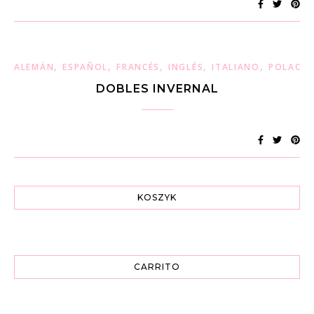
,
,
,
,
,
ALEMÁN
ESPAÑOL
FRANCÉS
INGLÉS
ITALIANO
POLACO
DOBLES INVERNAL
KOSZYK
CARRITO