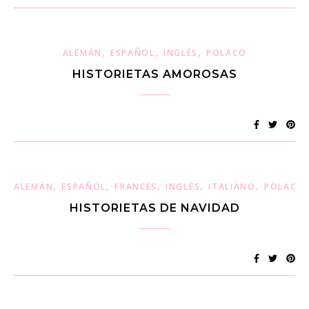
,
,
,
ALEMÁN
ESPAÑOL
INGLÉS
POLACO
HISTORIETAS AMOROSAS
,
,
,
,
,
ALEMÁN
ESPAÑOL
FRANCÉS
INGLÉS
ITALIANO
POLACO
HISTORIETAS DE NAVIDAD