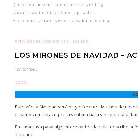
San valentín
semana molona
storytelling
słownictwo
tarjetas
tiempos pasados
vacaciones
verano
verbos
vocabulario
zima
,
Actividades interactivas
español
LOS MIRONES DE NAVIDAD – AC
10/12/2020
/
polski
AC
Este año la Navidad será muy diferente. Muchos de nosotr
echamos un vistazo por la ventana para ver qué están ha
En cada casa pasa algo interesante. Haz clic, describe la f
haciendo.