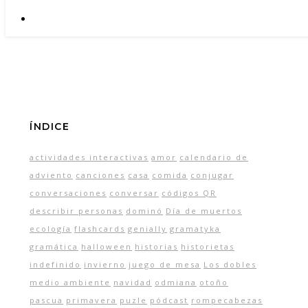
ÍNDICE
actividades interactivas
amor
calendario de
adviento
canciones
casa
comida
conjugar
conversaciones
conversar
códigos QR
describir personas
dominó
Día de muertos
ecología
flashcards
genially
gramatyka
gramática
halloween
historias
historietas
indefinido
invierno
juego de mesa
Los dobles
medio ambiente
navidad
odmiana
otoño
pascua
primavera
puzle
pódcast
rompecabezas