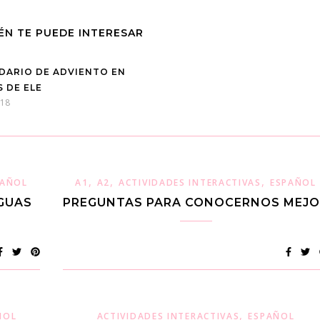
ÉN TE PUEDE INTERESAR
DARIO DE ADVIENTO EN
S DE ELE
018
,
,
,
PAÑOL
A1
A2
ACTIVIDADES INTERACTIVAS
ESPAÑOL
GUAS
PREGUNTAS PARA CONOCERNOS MEJO
,
ÑOL
ACTIVIDADES INTERACTIVAS
ESPAÑOL