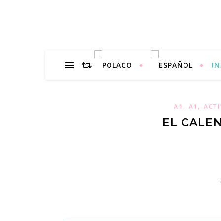
IN
,
,
A1
A1
ACTI
EL CALE