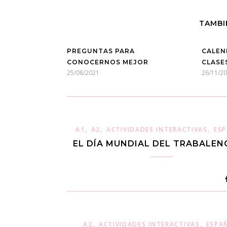
TAMBI
PREGUNTAS PARA
CALEN
CONOCERNOS MEJOR
CLASE
25/08/2021
26/11/2
,
,
,
A1
A2
ACTIVIDADES INTERACTIVAS
ES
EL DÍA MUNDIAL DEL TRABALEN
,
,
A2
ACTIVIDADES INTERACTIVAS
ESPA