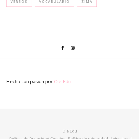
VERBOS
VOCABULARIO
ZIMA
Hecho con pasión
por
Olé Edu
Olé Edu
Política de Privacidad Cookies
Política de privacidad
Aviso Legal