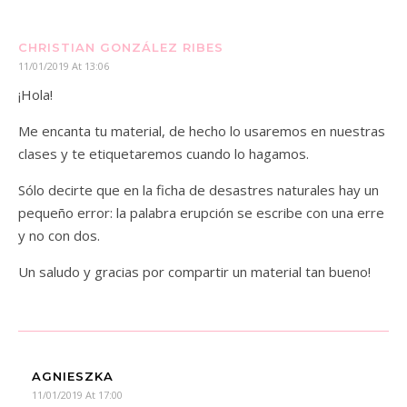
CHRISTIAN GONZÁLEZ RIBES
11/01/2019 At 13:06
¡Hola!
Me encanta tu material, de hecho lo usaremos en nuestras
clases y te etiquetaremos cuando lo hagamos.
Sólo decirte que en la ficha de desastres naturales hay un
pequeño error: la palabra erupción se escribe con una erre
y no con dos.
Un saludo y gracias por compartir un material tan bueno!
AGNIESZKA
11/01/2019 At 17:00