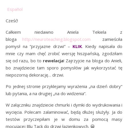
Español
Cześć!
Całkiem niedawno Aniela Tekiela z
bloga
http://neuroteaching.blogspot.com
zamieściła
pomysł na ”przyjazne drzwi” –
KLIK
. Kiedy napisała do
mnie czy mam chęć zrobić wersję hiszpańską, zgodziłam
się od razu, bo to
rewelacja
! Zajrzyjcie na bloga do Anieli,
bo znajdziecie tam sporo pomysłów jak wykorzystać tę
niepozorną dekorację… drzwi.
Po jednej stronie przyklejamy wyrażenia „na dzień dobry”
lub pytania, a na drugiej „na do widzenia”.
W załączniku znajdziecie chmurki i dymki do wydrukowania i
wycięcia. Polecam zalaminować, będą dłużej służyły. Ja do
testów przyczepiłam je w domu za pomocą masy
mocującej Blu Tack do drzwi łazienkowych. 😀