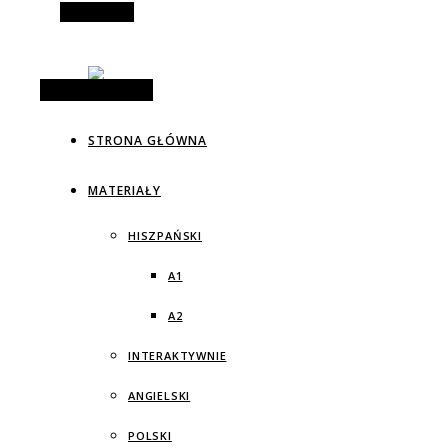
Alt Sidebar
Random Article
STRONA GŁÓWNA
MATERIAŁY
HISZPAŃSKI
A1
A2
INTERAKTYWNIE
ANGIELSKI
POLSKI