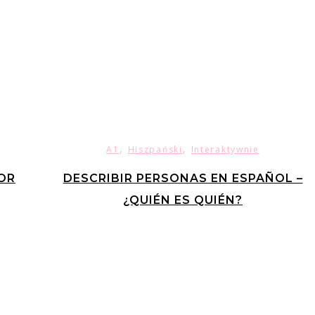
,
,
A1
Hiszpański
Interaktywnie
OR
DESCRIBIR PERSONAS EN ESPAÑOL –
¿QUIÉN ES QUIÉN?