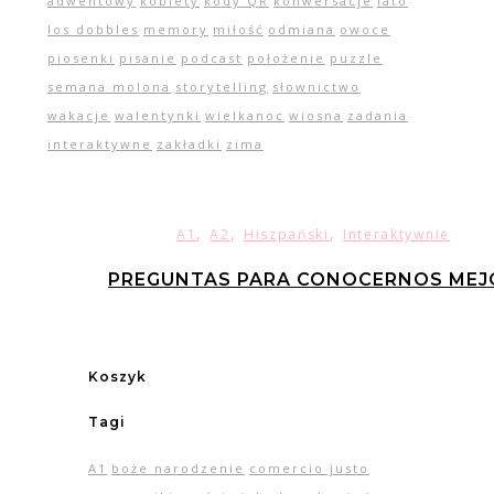
adwentowy
kobiety
kody QR
konwersacje
lato
los dobbles
memory
miłość
odmiana
owoce
piosenki
pisanie
podcast
położenie
puzzle
semana molona
storytelling
słownictwo
wakacje
walentynki
wielkanoc
wiosna
zadania
interaktywne
zakładki
zima
,
,
,
A1
A2
Hiszpański
Interaktywnie
PREGUNTAS PARA CONOCERNOS MEJ
Koszyk
Tagi
A1
boże narodzenie
comercio justo