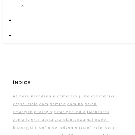
ÍNDICE
A1
boże narodzenie
comercio justo
czasowniki
części ciała
dom
dominó
dominó
dzień
zmarłych
ekologia
estar gerundio
flashcards
genially
gramatyka
gra planszowa
halloween
historyjki
indefinido
jedzenie
jesień
kalendarz