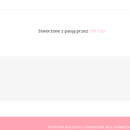
Stworzone z pasją
przez
Olé Edu
Ta strona korzysta z ciasteczek aby świadczy