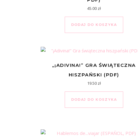
45.00
zł
DODAJ DO KOSZYKA
„¡ADIVINA!” GRA ŚWIĄTECZNA
HISZPAŃSKI (PDF)
19.50
zł
DODAJ DO KOSZYKA