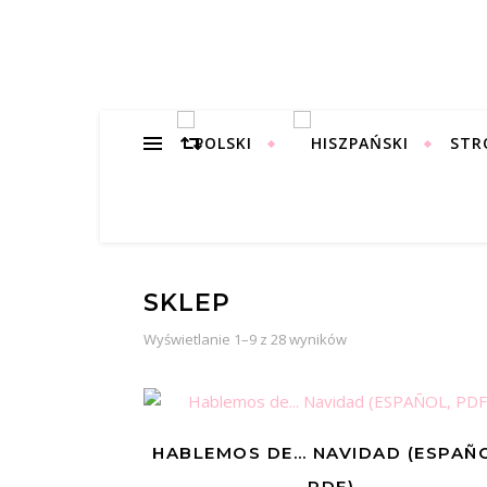
STR
SKLEP
Posortowane według
Wyświetlanie 1–9 z 28 wyników
HABLEMOS DE… NAVIDAD (ESPAÑO
PDF)