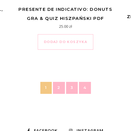
,
PRESENTE DE INDICATIVO: DONUTS
Z
GRA & QUIZ HISZPAŃSKI PDF
25.00
zł
DODAJ DO KOSZYKA
1
2
3
4
FACEBOOK
INSTAGRAM