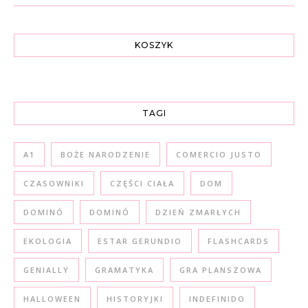
KOSZYK
TAGI
A1
BOŻE NARODZENIE
COMERCIO JUSTO
CZASOWNIKI
CZĘŚCI CIAŁA
DOM
DOMINÓ
DOMINÓ
DZIEŃ ZMARŁYCH
EKOLOGIA
ESTAR GERUNDIO
FLASHCARDS
GENIALLY
GRAMATYKA
GRA PLANSZOWA
HALLOWEEN
HISTORYJKI
INDEFINIDO