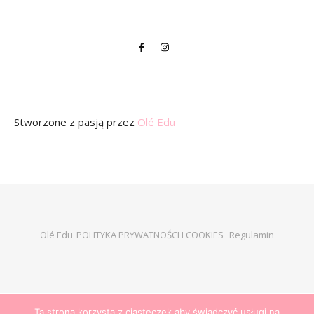
Stworzone z pasją
przez
Olé Edu
Olé Edu
POLITYKA PRYWATNOŚCI I COOKIES
Regulamin
Ta strona korzysta z ciasteczek aby świadczyć usługi na