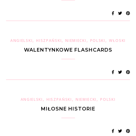
,
,
,
,
ANGIELSKI
HISZPAŃSKI
NIEMIECKI
POLSKI
WŁOSKI
WALENTYNKOWE FLASHCARDS
,
,
,
ANGIELSKI
HISZPAŃSKI
NIEMIECKI
POLSKI
MIŁOSNE HISTORIE