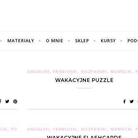
MATERIAŁY
O MNIE
SKLEP
KURSY
POD
,
,
,
,
ANGIELSKI
FRANCUSKI
HISZPAŃSKI
NIEMIECKI
WAKACYJNE PUZZLE
,
,
,
,
,
,
ECKI
POLSKI
ANGIELSKI
WŁOSKI
FRANCUSKI
HISZPAŃSKI
NIEMIECKI
WAKACYJNE FLASHCARDS