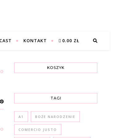
CAST
KONTAKT
0.00 ZŁ
KOSZYK
,
POLSKI
WŁOSKI
TAGI
A1
BOŻE NARODZENIE
,
POLSKI
WŁOSKI
COMERCIO JUSTO