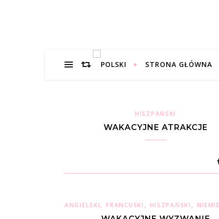
STRONA GŁÓWNA
HISZPAŃSKI
WAKACYJNE ATRAKCJE
,
,
,
ANGIELSKI
FRANCUSKI
HISZPAŃSKI
NIEMI
WAKACYJNE WYZWANIE