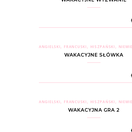
,
,
,
ANGIELSKI
FRANCUSKI
HISZPAŃSKI
NIEMI
WAKACYJNE SŁÓWKA
,
,
,
ANGIELSKI
FRANCUSKI
HISZPAŃSKI
NIEMI
WAKACYJNA GRA 2