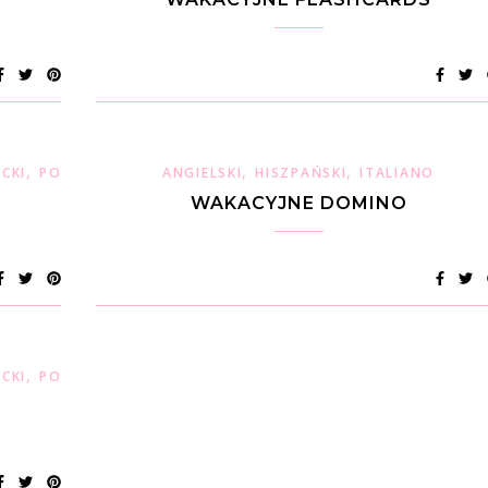
,
,
,
,
ECKI
POLSKI
WŁOSKI
ANGIELSKI
HISZPAŃSKI
ITALIANO
WAKACYJNE DOMINO
,
,
ECKI
POLSKI
WŁOSKI