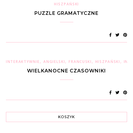
HISZPAŃSKI
PUZZLE GRAMATYCZNE
,
,
,
,
INTERAKTYWNIE
ANGIELSKI
FRANCUSKI
HISZPAŃSKI
INT
WIELKANOCNE CZASOWNIKI
KOSZYK