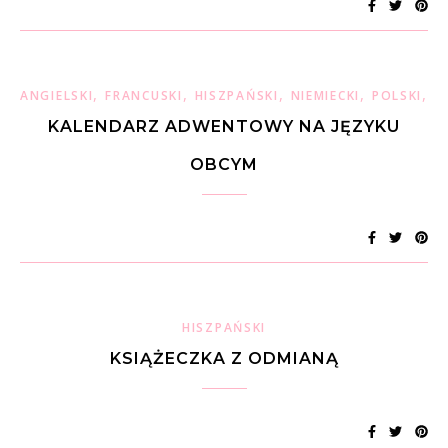
,
,
,
,
,
ANGIELSKI
FRANCUSKI
HISZPAŃSKI
NIEMIECKI
POLSKI
W
KALENDARZ ADWENTOWY NA JĘZYKU
OBCYM
HISZPAŃSKI
KSIĄŻECZKA Z ODMIANĄ