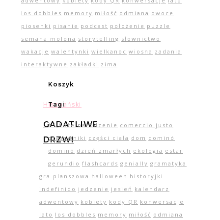
adwentowy
kobiety
kody QR
konwersacje
lato
los dobbles
memory
miłość
odmiana
owoce
piosenki
pisanie
podcast
położenie
puzzle
semana molona
storytelling
słownictwo
wakacje
walentynki
wielkanoc
wiosna
zadania
interaktywne
zakładki
zima
Koszyk
Hiszpański
Tagi
GADATLIWE
A1
boże narodzenie
comercio justo
czasowniki
części ciała
dom
dominó
DRZWI
dominó
dzień zmarłych
ekologia
estar
gerundio
flashcards
genially
gramatyka
gra planszowa
halloween
historyjki
indefinido
jedzenie
jesień
kalendarz
adwentowy
kobiety
kody QR
konwersacje
lato
los dobbles
memory
miłość
odmiana