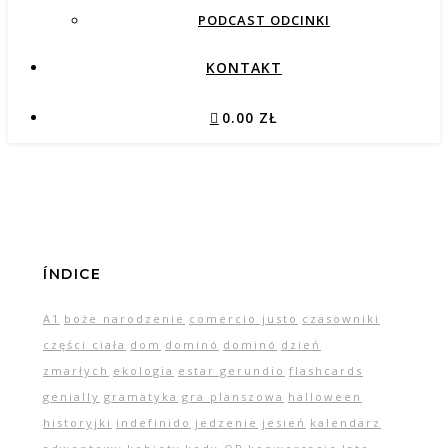
PODCAST ODCINKI
KONTAKT
0.00 ZŁ
ÍNDICE
A1
boże narodzenie
comercio justo
czasowniki
części ciała
dom
dominó
dominó
dzień
zmarłych
ekologia
estar gerundio
flashcards
genially
gramatyka
gra planszowa
halloween
historyjki
indefinido
jedzenie
jesień
kalendarz