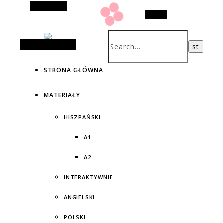
Alt Sidebar
Search
Random Article
STRONA GŁÓWNA
MATERIAŁY
HISZPAŃSKI
A1
A2
INTERAKTYWNIE
ANGIELSKI
POLSKI