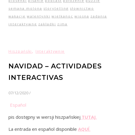
piosenki
pisanie
podcast
położenie
puzzle
semana molona
storytelling
słownictwo
wakacje
walentynki
wielkanoc
wiosna
zadania
interaktywne
zakładki
zima
,
Hiszpański
Interaktywnie
NAVIDAD – ACTIVIDADES
INTERACTIVAS
07/12/2020
/
Español
pis dostępny w wersji hiszpańskiej
TUTAJ
.
La entrada en español disponible
AQUÍ
.