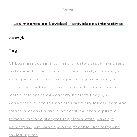
Newer
Los mirones de Navidad - actividades interactivas
Koszyk
Tagi
A1
boże narodzenie
comercio justo
czasowniki
części
ciała
dom
dominó
dominó
dzień zmarłych
ekologia
estar gerundio
flashcards
genially
gramatyka
gra
planszowa
halloween
historyjki
indefinido
jedzenie
jesień
kalendarz adwentowy
kobiety
kody QR
konwersacje
lato
los dobbles
memory
miłość
odmiana
owoce
piosenki
pisanie
podcast
położenie
puzzle
semana molona
storytelling
słownictwo
wakacje
walentynki
wielkanoc
wiosna
zadania interaktywne
zakładki
zima