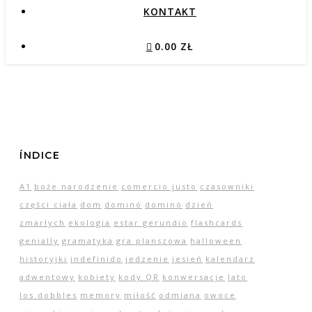
KONTAKT
0.00 ZŁ
ÍNDICE
A1
boże narodzenie
comercio justo
czasowniki
części ciała
dom
dominó
dominó
dzień
zmarłych
ekologia
estar gerundio
flashcards
genially
gramatyka
gra planszowa
halloween
historyjki
indefinido
jedzenie
jesień
kalendarz
adwentowy
kobiety
kody QR
konwersacje
lato
los dobbles
memory
miłość
odmiana
owoce