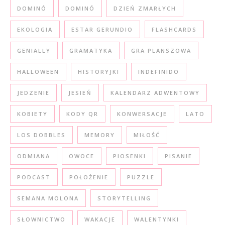
DOMINÓ
DOMINÓ
DZIEŃ ZMARŁYCH
EKOLOGIA
ESTAR GERUNDIO
FLASHCARDS
GENIALLY
GRAMATYKA
GRA PLANSZOWA
HALLOWEEN
HISTORYJKI
INDEFINIDO
JEDZENIE
JESIEŃ
KALENDARZ ADWENTOWY
KOBIETY
KODY QR
KONWERSACJE
LATO
LOS DOBBLES
MEMORY
MIŁOŚĆ
ODMIANA
OWOCE
PIOSENKI
PISANIE
PODCAST
POŁOŻENIE
PUZZLE
SEMANA MOLONA
STORYTELLING
SŁOWNICTWO
WAKACJE
WALENTYNKI