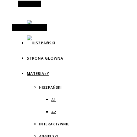
Alt Sidebar
Random Article
STRONA GŁÓWNA
MATERIAŁY
HISZPAŃSKI
A1
A2
INTERAKTYWNIE
ANGIELSKI