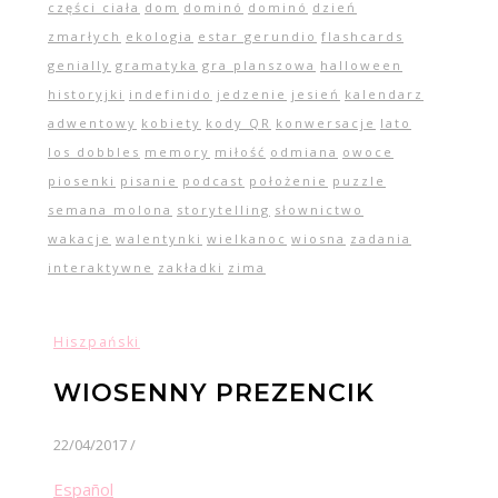
części ciała
dom
dominó
dominó
dzień
zmarłych
ekologia
estar gerundio
flashcards
genially
gramatyka
gra planszowa
halloween
historyjki
indefinido
jedzenie
jesień
kalendarz
adwentowy
kobiety
kody QR
konwersacje
lato
los dobbles
memory
miłość
odmiana
owoce
piosenki
pisanie
podcast
położenie
puzzle
semana molona
storytelling
słownictwo
wakacje
walentynki
wielkanoc
wiosna
zadania
interaktywne
zakładki
zima
Hiszpański
WIOSENNY PREZENCIK
22/04/2017
/
Español