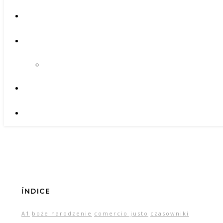
ÍNDICE
A1
boże narodzenie
comercio justo
czasowniki