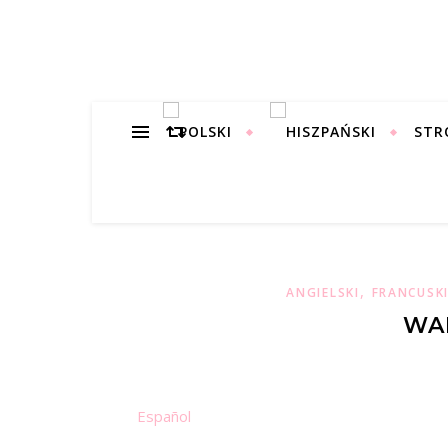
STR
,
ANGIELSKI
FRANCUSK
WA
Español