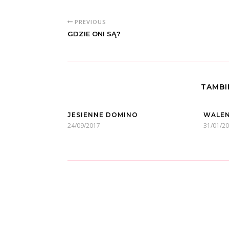
PREVIOUS
GDZIE ONI SĄ?
TAMBI
JESIENNE DOMINO
WALEN
24/09/2017
31/01/2