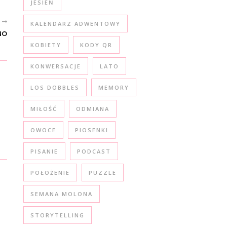
JESIEŃ
R
KALENDARZ ADWENTOWY
NO
KOBIETY
KODY QR
KONWERSACJE
LATO
LOS DOBBLES
MEMORY
MIŁOŚĆ
ODMIANA
OWOCE
PIOSENKI
PISANIE
PODCAST
POŁOŻENIE
PUZZLE
SEMANA MOLONA
STORYTELLING