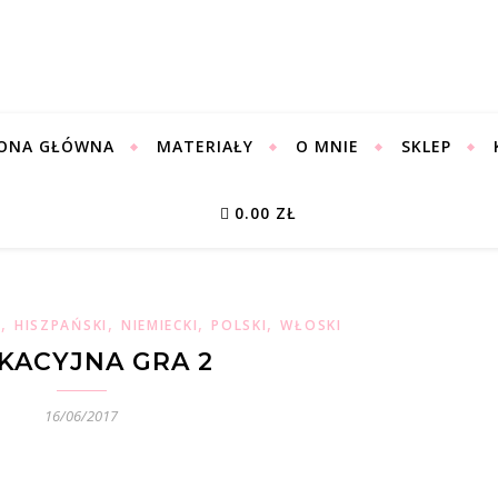
ONA GŁÓWNA
MATERIAŁY
O MNIE
SKLEP
0.00 ZŁ
,
,
,
,
I
HISZPAŃSKI
NIEMIECKI
POLSKI
WŁOSKI
KACYJNA GRA 2
16/06/2017