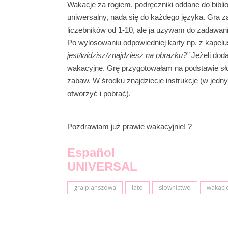
Wakacje za rogiem, podręczniki oddane do biblio
uniwersalny, nada się do każdego języka. Gra za
liczebników od 1-10, ale ja używam do zadawani
Po wylosowaniu odpowiedniej karty np. z kapelu
jest/widzisz/znajdziesz na obrazku?”
Jeżeli doda
wakacyjne. Grę przygotowałam na podstawie sł
zabaw. W środku znajdziecie instrukcje (w jedny
otworzyć i pobrać).
Pozdrawiam już prawie wakacyjnie! ?
Español
UNIVERSAL
gra planszowa
lato
słownictwo
wakacj