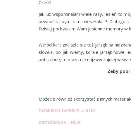
Cześć!
Jak już wspominałam wiele razy, jesień to moj
pewnością bym tam mieszkała. ? Dlatego z t
Dzisiaj podrzucam Wam jesienne memory w kilku
Wśród kart znalazła się też jarzębina nieznan
słówka, bo jak wiemy, korale jarzębinowe je
potrzebne, to można je najzwyczajniej w świe
Żeby pobrać materiał, kl
Możecie również skorzystać z innych materia
DOMINO I DOBBLE -> KLIK
KRZYŻÓWKA – KLIK