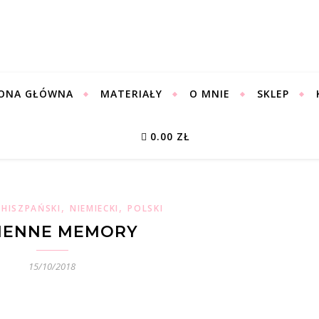
ONA GŁÓWNA
MATERIAŁY
O MNIE
SKLEP
0.00 ZŁ
,
,
,
HISZPAŃSKI
NIEMIECKI
POLSKI
SIENNE MEMORY
15/10/2018