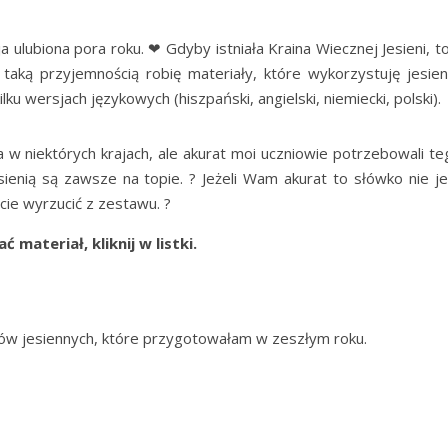
a ulubiona pora roku. ❤ Gdyby istniała Kraina Wiecznej Jesieni, t
aką przyjemnością robię materiały, które wykorzystuję jesieni
 wersjach językowych (hiszpański, angielski, niemiecki, polski).
a w niektórych krajach, ale akurat moi uczniowie potrzebowali te
sienią są zawsze na topie. ? Jeżeli Wam akurat to słówko nie je
cie wyrzucić z zestawu. ?
iknij w listki.
łów jesiennych, które przygotowałam w zeszłym roku.