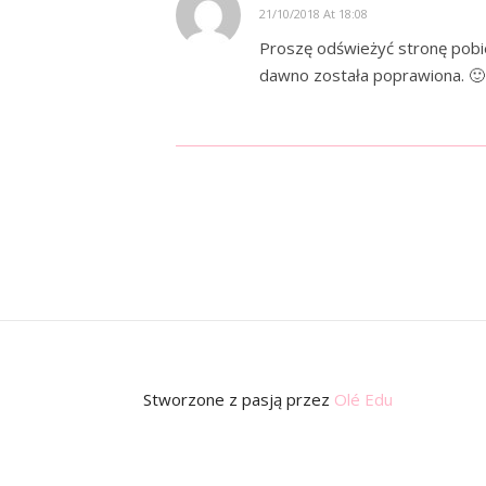
21/10/2018 At 18:08
Proszę odświeżyć stronę pobier
dawno została poprawiona. 🙂
Stworzone z pasją
przez
Olé Edu