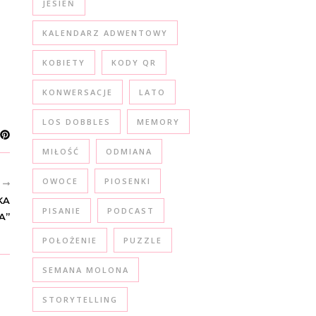
JESIEŃ
KALENDARZ ADWENTOWY
KOBIETY
KODY QR
KONWERSACJE
LATO
LOS DOBBLES
MEMORY
MIŁOŚĆ
ODMIANA
OWOCE
PIOSENKI
R
KA
PISANIE
PODCAST
A”
POŁOŻENIE
PUZZLE
SEMANA MOLONA
STORYTELLING