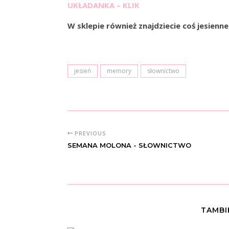
UKŁADANKA – KLIK
W sklepie również znajdziecie coś jesienne
jesień
memory
słownictwo
PREVIOUS
SEMANA MOLONA - SŁOWNICTWO
TAMBI