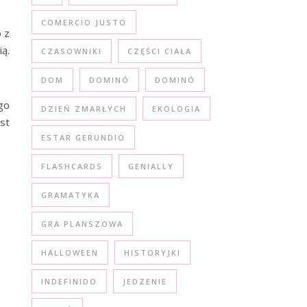
COMERCIO JUSTO
o z
ą.
CZASOWNIKI
CZĘŚCI CIAŁA
DOM
DOMINÓ
DOMINÓ
go
DZIEŃ ZMARŁYCH
EKOLOGIA
st
ESTAR GERUNDIO
FLASHCARDS
GENIALLY
GRAMATYKA
GRA PLANSZOWA
HALLOWEEN
HISTORYJKI
INDEFINIDO
JEDZENIE