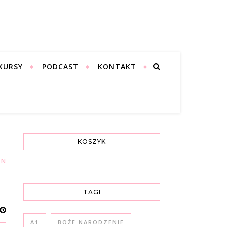
KURSY
PODCAST
KONTAKT
KOSZYK
,
,
,
NIE
NIEMIECKI
POLSKI
WŁOSKI
TAGI
A1
BOŻE NARODZENIE