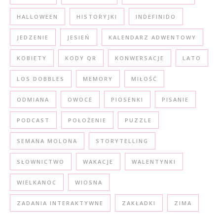
HALLOWEEN
HISTORYJKI
INDEFINIDO
JEDZENIE
JESIEŃ
KALENDARZ ADWENTOWY
KOBIETY
KODY QR
KONWERSACJE
LATO
LOS DOBBLES
MEMORY
MIŁOŚĆ
ODMIANA
OWOCE
PIOSENKI
PISANIE
PODCAST
POŁOŻENIE
PUZZLE
SEMANA MOLONA
STORYTELLING
SŁOWNICTWO
WAKACJE
WALENTYNKI
WIELKANOC
WIOSNA
ZADANIA INTERAKTYWNE
ZAKŁADKI
ZIMA