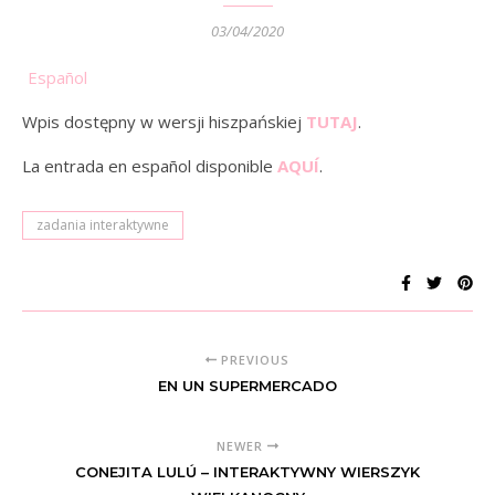
03/04/2020
Español
Wpis dostępny w wersji hiszpańskiej
TUTAJ
.
La entrada en español disponible
AQUÍ
.
zadania interaktywne
PREVIOUS
EN UN SUPERMERCADO
NEWER
CONEJITA LULÚ – INTERAKTYWNY WIERSZYK