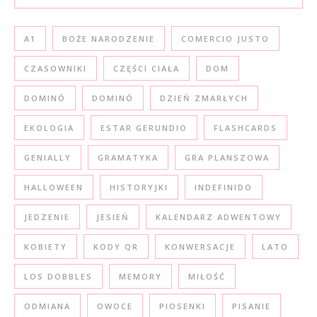
A1
BOŻE NARODZENIE
COMERCIO JUSTO
CZASOWNIKI
CZĘŚCI CIAŁA
DOM
DOMINÓ
DOMINÓ
DZIEŃ ZMARŁYCH
EKOLOGIA
ESTAR GERUNDIO
FLASHCARDS
GENIALLY
GRAMATYKA
GRA PLANSZOWA
HALLOWEEN
HISTORYJKI
INDEFINIDO
JEDZENIE
JESIEŃ
KALENDARZ ADWENTOWY
KOBIETY
KODY QR
KONWERSACJE
LATO
LOS DOBBLES
MEMORY
MIŁOŚĆ
ODMIANA
OWOCE
PIOSENKI
PISANIE