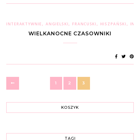
,
,
,
,
INTERAKTYWNIE
ANGIELSKI
FRANCUSKI
HISZPAŃSKI
INT
WIELKANOCNE CZASOWNIKI
1
2
3
KOSZYK
TAGI