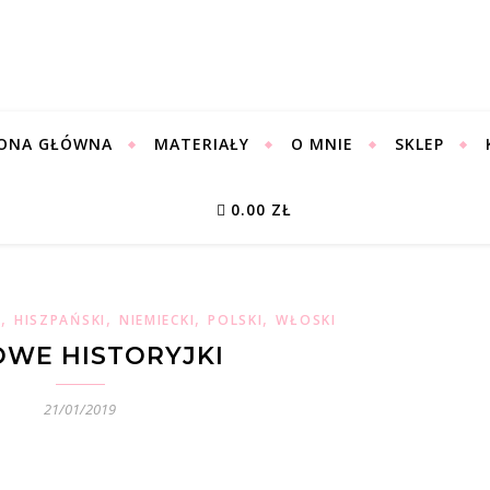
ONA GŁÓWNA
MATERIAŁY
O MNIE
SKLEP
0.00 ZŁ
,
,
,
,
I
HISZPAŃSKI
NIEMIECKI
POLSKI
WŁOSKI
OWE HISTORYJKI
21/01/2019