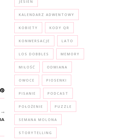
JESIEŃ
KALENDARZ ADWENTOWY
KOBIETY
KODY QR
KONWERSACJE
LATO
LOS DOBBLES
MEMORY
MIŁOŚĆ
ODMIANA
OWOCE
PIOSENKI
PISANIE
PODCAST
POŁOŻENIE
PUZZLE
R
IA
SEMANA MOLONA
STORYTELLING