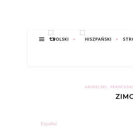
STR
,
ANGIELSKI
FRANCUSK
ZIM
Español