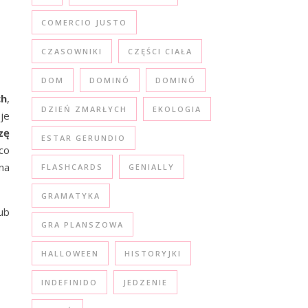
COMERCIO JUSTO
CZASOWNIKI
CZĘŚCI CIAŁA
DOM
DOMINÓ
DOMINÓ
ch
,
DZIEŃ ZMARŁYCH
EKOLOGIA
je
zę
ESTAR GERUNDIO
co
 na
FLASHCARDS
GENIALLY
GRAMATYKA
ub
GRA PLANSZOWA
HALLOWEEN
HISTORYJKI
INDEFINIDO
JEDZENIE