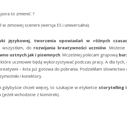
 pora to zmienić. ?
 w zimowej scenerii (wersja ES i uniwersalna).
wki językowej
,
tworzenia opowiadań w różnych czasa
e wszystkim, do
rozwijania kreatywności uczniów
. Możecie 
wno ustnych jak i pisemnych
. Wcześniej polecam grupową
bur
, które uczniowie będą wykorzystywać podczas pracy. A dla tych, 
 kreatywni – lista już gotowa do pobrania. Podzieliłam słownictwo
zymiotniki i konektory.
dybyście chcieli więcej, to szukajcie w etykietce
storytelling
l
 (jeżeli wchodzicie z komórek).