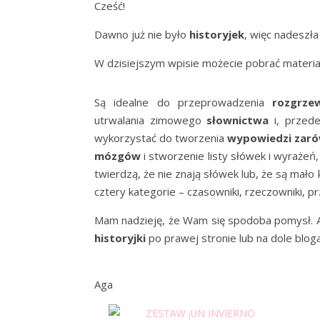
Cześć!
Dawno już nie było
historyjek
, więc nadeszła
W dzisiejszym wpisie możecie pobrać materiał
Są idealne do przeprowadzenia
rozgrze
utrwalania zimowego
słownictwa
i, przed
wykorzystać do tworzenia
wypowiedzi zaró
mózgów
i stworzenie listy słówek i wyrażeń
twierdzą, że nie znają słówek lub, że są mało
cztery kategorie – czasowniki, rzeczowniki, pr
Mam nadzieję, że Wam się spodoba pomysł. A g
historyjki
po prawej stronie lub na dole bloga
Aga