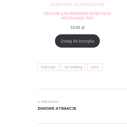
ZESTAW ¡UN INVIERNO DIVERTIDO!
HISZPAŃSKI PDF
33.00
zł
Dodaj do koszyka
historyjki
storytelling
zima
PREVIOUS
ZIMOWE ATRAKCJE