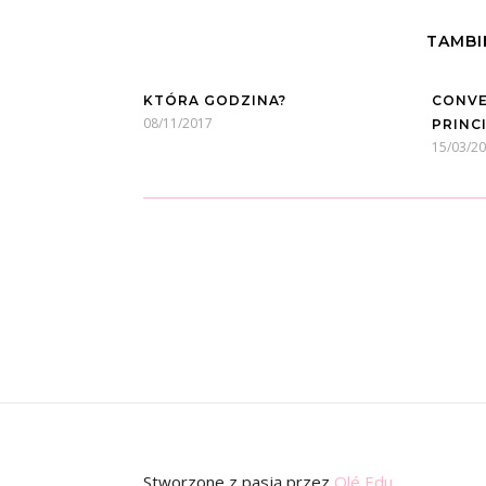
TAMBI
KTÓRA GODZINA?
CONVE
08/11/2017
PRINC
15/03/2
Stworzone z pasją
przez
Olé Edu