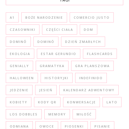
TAGI
A1
BOŻE NARODZENIE
COMERCIO JUSTO
CZASOWNIKI
CZĘŚCI CIAŁA
DOM
DOMINÓ
DOMINÓ
DZIEŃ ZMARŁYCH
EKOLOGIA
ESTAR GERUNDIO
FLASHCARDS
GENIALLY
GRAMATYKA
GRA PLANSZOWA
HALLOWEEN
HISTORYJKI
INDEFINIDO
JEDZENIE
JESIEŃ
KALENDARZ ADWENTOWY
KOBIETY
KODY QR
KONWERSACJE
LATO
LOS DOBBLES
MEMORY
MIŁOŚĆ
ODMIANA
OWOCE
PIOSENKI
PISANIE