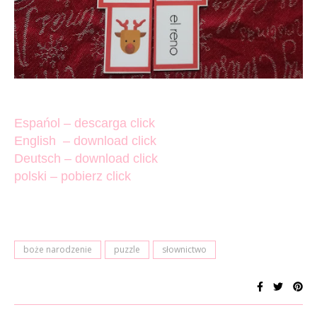
Espańol – descarga click
English – download click
Deutsch – download click
polski – pobierz click
boże narodzenie
puzzle
słownictwo