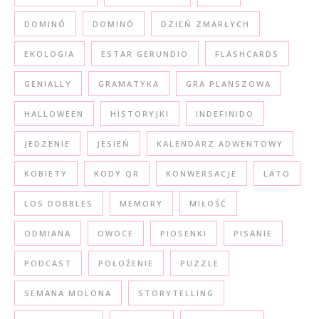
DOMINÓ
DOMINÓ
DZIEŃ ZMARŁYCH
EKOLOGIA
ESTAR GERUNDIO
FLASHCARDS
GENIALLY
GRAMATYKA
GRA PLANSZOWA
HALLOWEEN
HISTORYJKI
INDEFINIDO
JEDZENIE
JESIEŃ
KALENDARZ ADWENTOWY
KOBIETY
KODY QR
KONWERSACJE
LATO
LOS DOBBLES
MEMORY
MIŁOŚĆ
ODMIANA
OWOCE
PIOSENKI
PISANIE
PODCAST
POŁOŻENIE
PUZZLE
SEMANA MOLONA
STORYTELLING