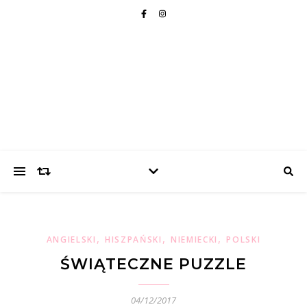
,
,
,
ANGIELSKI
HISZPAŃSKI
NIEMIECKI
POLSKI
ŚWIĄTECZNE PUZZLE
04/12/2017