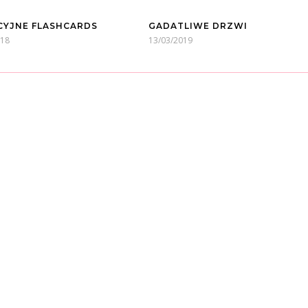
YJNE FLASHCARDS
GADATLIWE DRZWI
018
13/03/2019