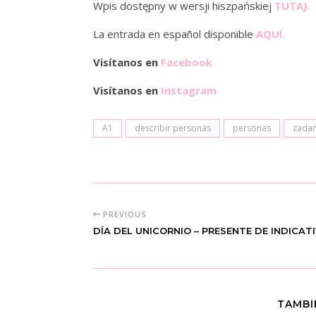
Wpis dostępny w wersji hiszpańskiej
TUTAJ
.
La entrada en español disponible
AQUÍ.
Visítanos en
Facebook
Visítanos en
Instagram
A1
describir personas
personas
zadan
PREVIOUS
DÍA DEL UNICORNIO – PRESENTE DE INDICAT
TAMBI