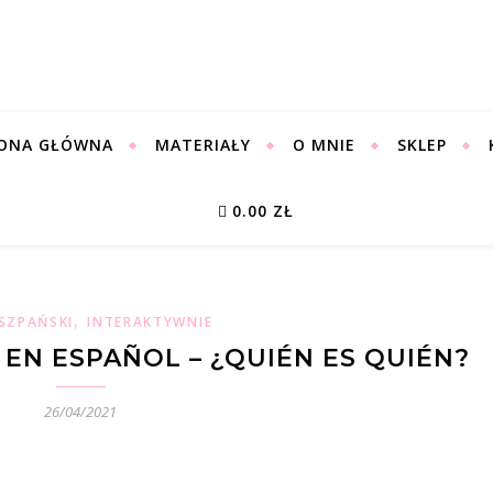
ONA GŁÓWNA
MATERIAŁY
O MNIE
SKLEP
0.00 ZŁ
,
SZPAŃSKI
INTERAKTYWNIE
EN ESPAÑOL – ¿QUIÉN ES QUIÉN?
26/04/2021