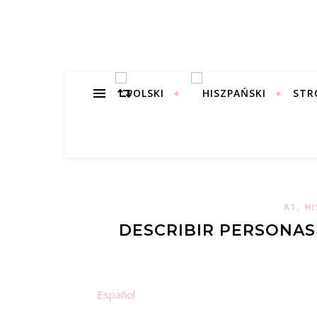
STR
,
A1
HI
DESCRIBIR PERSONAS 
Español