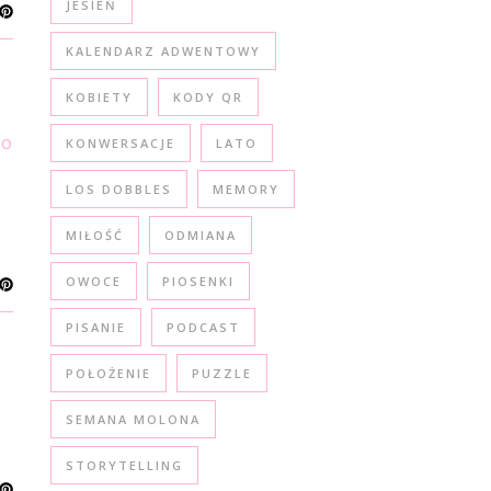
JESIEŃ
KALENDARZ ADWENTOWY
KOBIETY
KODY QR
,
POLSKI
WŁOSKI
KONWERSACJE
LATO
LOS DOBBLES
MEMORY
MIŁOŚĆ
ODMIANA
OWOCE
PIOSENKI
PISANIE
PODCAST
POŁOŻENIE
PUZZLE
SEMANA MOLONA
STORYTELLING