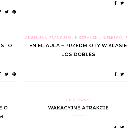
,
,
,
,
ANGIELSKI
FRANCUSKI
HISZPAŃSKI
NIEMIECKI
USTO
EN EL AULA – PRZEDMIOTY W KLASIE
LOS DOBLES
HISZPAŃSKI
E O
WAKACYJNE ATRAKCJE
M