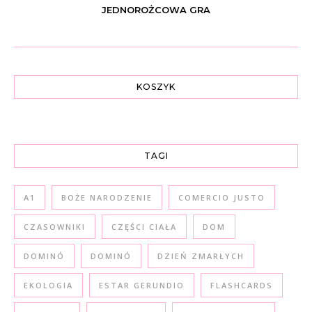
JEDNOROŻCOWA GRA
KOSZYK
TAGI
A1
BOŻE NARODZENIE
COMERCIO JUSTO
CZASOWNIKI
CZĘŚCI CIAŁA
DOM
DOMINÓ
DOMINÓ
DZIEŃ ZMARŁYCH
EKOLOGIA
ESTAR GERUNDIO
FLASHCARDS