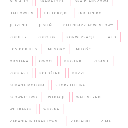
GENIALLY
GRAMATYKA
GRA PLANSZOWA
HALLOWEEN
HISTORYJKI
INDEFINIDO
JEDZENIE
JESIEŃ
KALENDARZ ADWENTOWY
KOBIETY
KODY QR
KONWERSACJE
LATO
LOS DOBBLES
MEMORY
MIŁOŚĆ
ODMIANA
OWOCE
PIOSENKI
PISANIE
PODCAST
POŁOŻENIE
PUZZLE
SEMANA MOLONA
STORYTELLING
SŁOWNICTWO
WAKACJE
WALENTYNKI
WIELKANOC
WIOSNA
ZADANIA INTERAKTYWNE
ZAKŁADKI
ZIMA