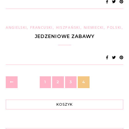
,
,
,
,
,
ANGIELSKI
FRANCUSKI
HISZPAŃSKI
NIEMIECKI
POLSKI
W
JEDZENIOWE ZABAWY
1
2
3
4
KOSZYK