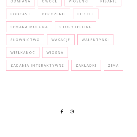
ODMIANA
OWOCE
PIOSENKI
PISANIE
PODCAST
POŁOŻENIE
PUZZLE
SEMANA MOLONA
STORYTELLING
SŁOWNICTWO
WAKACJE
WALENTYNKI
WIELKANOC
WIOSNA
ZADANIA INTERAKTYWNE
ZAKŁADKI
ZIMA