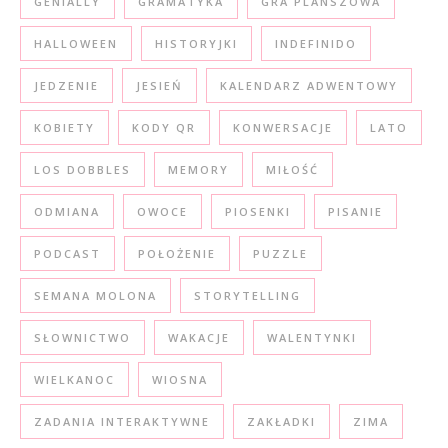
GENIALLY
GRAMATYKA
GRA PLANSZOWA
HALLOWEEN
HISTORYJKI
INDEFINIDO
JEDZENIE
JESIEŃ
KALENDARZ ADWENTOWY
KOBIETY
KODY QR
KONWERSACJE
LATO
LOS DOBBLES
MEMORY
MIŁOŚĆ
ODMIANA
OWOCE
PIOSENKI
PISANIE
PODCAST
POŁOŻENIE
PUZZLE
SEMANA MOLONA
STORYTELLING
SŁOWNICTWO
WAKACJE
WALENTYNKI
WIELKANOC
WIOSNA
ZADANIA INTERAKTYWNE
ZAKŁADKI
ZIMA