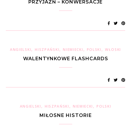
PRZYJAŹŃ – KONWERSACJE
,
,
,
,
ANGIELSKI
HISZPAŃSKI
NIEMIECKI
POLSKI
WŁOSKI
WALENTYNKOWE FLASHCARDS
,
,
,
ANGIELSKI
HISZPAŃSKI
NIEMIECKI
POLSKI
MIŁOSNE HISTORIE