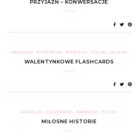
PRZYJAŹŃ – KONWERSACJE
,
,
,
,
ANGIELSKI
HISZPAŃSKI
NIEMIECKI
POLSKI
WŁOSKI
WALENTYNKOWE FLASHCARDS
,
,
,
ANGIELSKI
HISZPAŃSKI
NIEMIECKI
POLSKI
MIŁOSNE HISTORIE