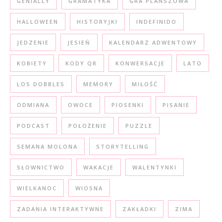
GENIALLY
GRAMATYKA
GRA PLANSZOWA
HALLOWEEN
HISTORYJKI
INDEFINIDO
JEDZENIE
JESIEŃ
KALENDARZ ADWENTOWY
KOBIETY
KODY QR
KONWERSACJE
LATO
LOS DOBBLES
MEMORY
MIŁOŚĆ
ODMIANA
OWOCE
PIOSENKI
PISANIE
PODCAST
POŁOŻENIE
PUZZLE
SEMANA MOLONA
STORYTELLING
SŁOWNICTWO
WAKACJE
WALENTYNKI
WIELKANOC
WIOSNA
ZADANIA INTERAKTYWNE
ZAKŁADKI
ZIMA